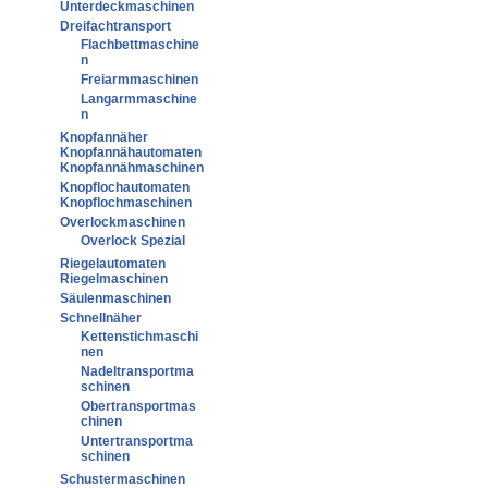
Unterdeckmaschinen
Dreifachtransport
Flachbettmaschine
n
Freiarmmaschinen
Langarmmaschine
n
Knopfannäher
Knopfannähautomaten
Knopfannähmaschinen
Knopflochautomaten
Knopflochmaschinen
Overlockmaschinen
Overlock Spezial
Riegelautomaten
Riegelmaschinen
Säulenmaschinen
Schnellnäher
Kettenstichmaschi
nen
Nadeltransportma
schinen
Obertransportmas
chinen
Untertransportma
schinen
Schustermaschinen