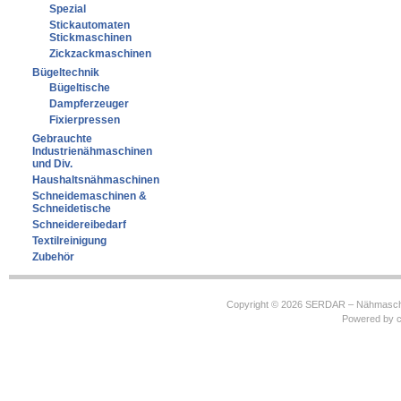
Spezial
Stickautomaten
Stickmaschinen
Zickzackmaschinen
Bügeltechnik
Bügeltische
Dampferzeuger
Fixierpressen
Gebrauchte
Industrienähmaschinen
und Div.
Haushaltsnähmaschinen
Schneidemaschinen &
Schneidetische
Schneidereibedarf
Textilreinigung
Zubehör
Copyright © 2026
SERDAR – Nähmasch
Powered by
c
https://robbinhooghiemstra.nl/sitemap.txt