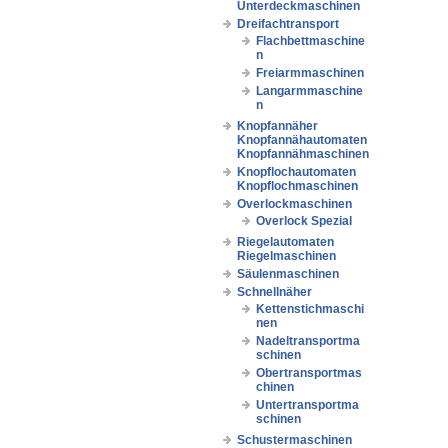
Unterdeckmaschinen
Dreifachtransport
Flachbettmaschine
n
Freiarmmaschinen
Langarmmaschine
n
Knopfannäher
Knopfannähautomaten
Knopfannähmaschinen
Knopflochautomaten
Knopflochmaschinen
Overlockmaschinen
Overlock Spezial
Riegelautomaten
Riegelmaschinen
Säulenmaschinen
Schnellnäher
Kettenstichmaschi
nen
Nadeltransportma
schinen
Obertransportmas
chinen
Untertransportma
schinen
Schustermaschinen