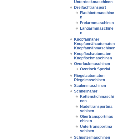
Unterdeckmaschinen
Dreifachtransport
Flachbettmaschine
n
Freiarmmaschinen
Langarmmaschine
n
Knopfannäher
Knopfannähautomaten
Knopfannähmaschinen
Knopflochautomaten
Knopflochmaschinen
Overlockmaschinen
Overlock Spezial
Riegelautomaten
Riegelmaschinen
Säulenmaschinen
Schnellnäher
Kettenstichmaschi
nen
Nadeltransportma
schinen
Obertransportmas
chinen
Untertransportma
schinen
Schustermaschinen