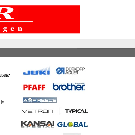
35867
 je