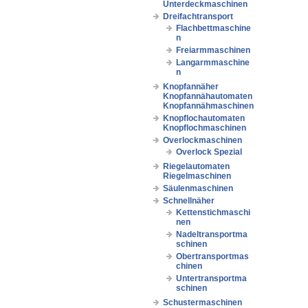
Unterdeckmaschinen
Dreifachtransport
Flachbettmaschine
n
Freiarmmaschinen
Langarmmaschine
n
Knopfannäher
Knopfannähautomaten
Knopfannähmaschinen
Knopflochautomaten
Knopflochmaschinen
Overlockmaschinen
Overlock Spezial
Riegelautomaten
Riegelmaschinen
Säulenmaschinen
Schnellnäher
Kettenstichmaschi
nen
Nadeltransportma
schinen
Obertransportmas
chinen
Untertransportma
schinen
Schustermaschinen