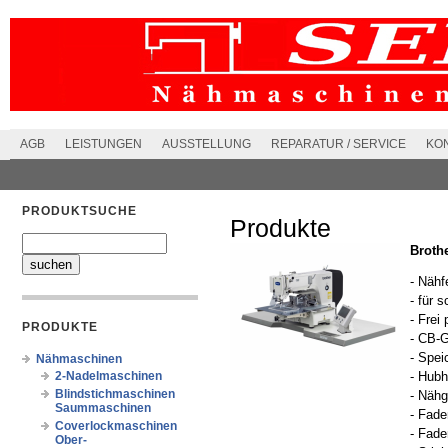
AGB
LEISTUNGEN
AUSSTELLUNG
REPARATUR / SERVICE
KO
PRODUKTSUCHE
Produkte
Broth
- Näh
- für 
- Frei
PRODUKTE
- CB-G
- Spei
Nähmaschinen
2-Nadelmaschinen
- Hub
Blindstichmaschinen
- Nähg
Saummaschinen
- Fade
Coverlockmaschinen
- Fade
Ober-