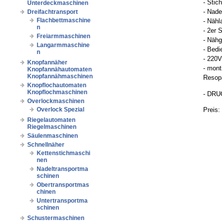
- Stic
Unterdeckmaschinen
- Nad
Dreifachtransport
Flachbettmaschine
- Näh
n
- 2er 
Freiarmmaschinen
- Nähg
Langarmmaschine
- Bedi
n
- 220V
Knopfannäher
- mont
Knopfannähautomaten
Knopfannähmaschinen
Resopa
Knopflochautomaten
Knopflochmaschinen
- DRU
Overlockmaschinen
Preis:
Overlock Spezial
Riegelautomaten
Riegelmaschinen
Säulenmaschinen
Schnellnäher
Kettenstichmaschi
nen
Nadeltransportma
schinen
Obertransportmas
chinen
Untertransportma
schinen
Schustermaschinen