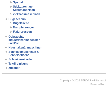
Spezial
Stickautomaten
Stickmaschinen
Zickzackmaschinen
Bügeltechnik
Bügeltische
Dampferzeuger
Fixierpressen
Gebrauchte
Industrienähmaschinen
und Div.
Haushaltsnähmaschinen
Schneidemaschinen &
Schneidetische
Schneidereibedarf
Textilreinigung
Zubehör
Copyright © 2026
SERDAR – Nähmasch
Powered by
c
https://robbinhooghiemstra.nl/sitemap.txt