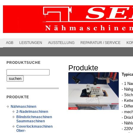
AGB
LEISTUNGEN
AUSSTELLUNG
REPARATUR / SERVICE
KO
PRODUKTSUCHE
Produkte
Typica
- 1 Na
- Nähg
- Stic
PRODUKTE
- Kett
- Diffe
Nähmaschinen
2-Nadelmaschinen
- mech
Blindstichmaschinen
- Drü
Saummaschinen
- Näh
Coverlockmaschinen
- 220V
Ober-