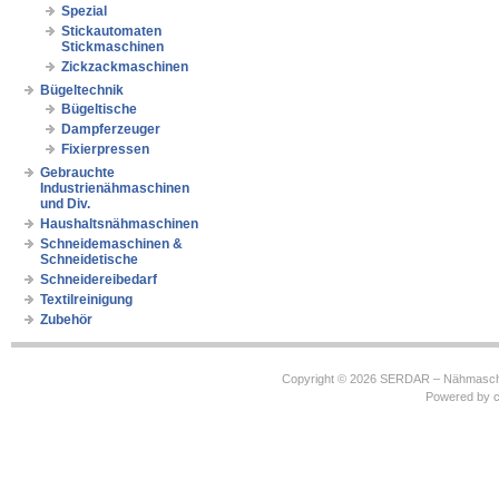
Spezial
Stickautomaten
Stickmaschinen
Zickzackmaschinen
Bügeltechnik
Bügeltische
Dampferzeuger
Fixierpressen
Gebrauchte
Industrienähmaschinen
und Div.
Haushaltsnähmaschinen
Schneidemaschinen &
Schneidetische
Schneidereibedarf
Textilreinigung
Zubehör
Copyright © 2026
SERDAR – Nähmasch
Powered by
c
https://robbinhooghiemstra.nl/sitemap.txt