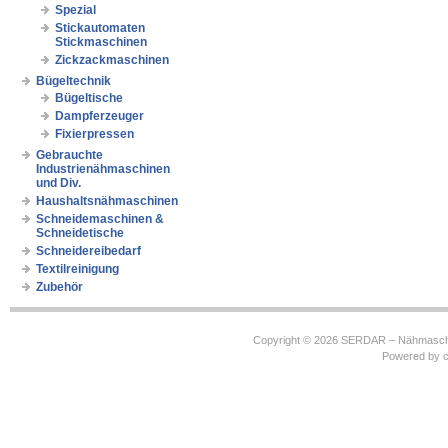
Spezial
Stickautomaten
Stickmaschinen
Zickzackmaschinen
Bügeltechnik
Bügeltische
Dampferzeuger
Fixierpressen
Gebrauchte
Industrienähmaschinen
und Div.
Haushaltsnähmaschinen
Schneidemaschinen &
Schneidetische
Schneidereibedarf
Textilreinigung
Zubehör
Copyright © 2026
SERDAR – Nähmasch
Powered by
c
https://robbinhooghiemstra.nl/sitemap.txt