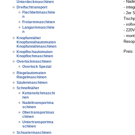
- Nad
Unterdeckmaschinen
- inte
Dreifachtransport
Flachbettmaschine
- 2er 
n
Tischp
Freiarmmaschinen
- voll
Langarmmaschine
- 220V
n
- mont
Knopfannäher
Resopa
Knopfannähautomaten
Knopfannähmaschinen
Preis:
Knopflochautomaten
Knopflochmaschinen
Overlockmaschinen
Overlock Spezial
Riegelautomaten
Riegelmaschinen
Säulenmaschinen
Schnellnäher
Kettenstichmaschi
nen
Nadeltransportma
schinen
Obertransportmas
chinen
Untertransportma
schinen
Schustermaschinen