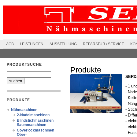
AGB
LEISTUNGEN
AUSSTELLUNG
REPARATUR / SERVICE
KO
PRODUKTSUCHE
Produkte
SERDA
- 1 un
- Nad
- Kett
PRODUKTE
- Nähg
- Stic
Nähmaschinen
2-Nadelmaschinen
- Diffe
Blindstichmaschinen
- elek
Saummaschinen
- elek
Coverlockmaschinen
- Fus
Ober-