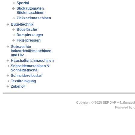
Spezial
Stickautomaten
Stickmaschinen
Zickzackmaschinen
Bügeltechnik
Bügeltische
Dampferzeuger
Fixierpressen
Gebrauchte
Industrienähmaschinen
und Div.
Haushaltsnähmaschinen
Schneidemaschinen &
Schneidetische
Schneidereibedarf
Textilreinigung
Zubehör
Copyright © 2026
SERDAR – Nähmasch
Powered by
c
https://robbinhooghiemstra.nl/sitemap.txt