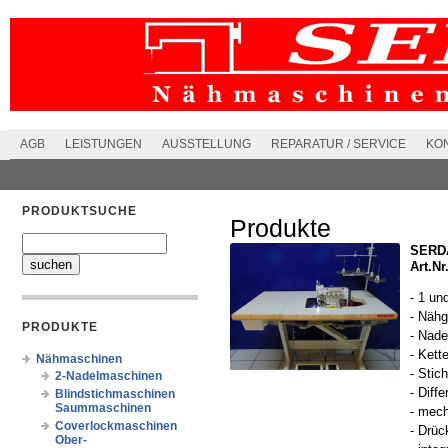
AGB
LEISTUNGEN
AUSSTELLUNG
REPARATUR / SERVICE
KO
PRODUKTSUCHE
Produkte
SERDA
Art.Nr
- 1 un
- Nähg
PRODUKTE
- Nad
- Kett
Nähmaschinen
- Stic
2-Nadelmaschinen
- Diffe
Blindstichmaschinen
Saummaschinen
- mech
Coverlockmaschinen
- Drü
Ober-