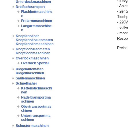
- inte
Unterdeckmaschinen
- Anle
Dreifachtransport
- 2er 
Flachbettmaschine
n
Tischp
Freiarmmaschinen
- 220V
Langarmmaschine
- voll
n
- mont
Knopfannäher
Resopa
Knopfannähautomaten
Knopfannähmaschinen
Preis:
Knopflochautomaten
Knopflochmaschinen
Overlockmaschinen
Overlock Spezial
Riegelautomaten
Riegelmaschinen
Säulenmaschinen
Schnellnäher
Kettenstichmaschi
nen
Nadeltransportma
schinen
Obertransportmas
chinen
Untertransportma
schinen
Schustermaschinen