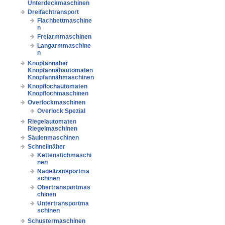
Unterdeckmaschinen
Dreifachtransport
Flachbettmaschine
n
Freiarmmaschinen
Langarmmaschine
n
Knopfannäher
Knopfannähautomaten
Knopfannähmaschinen
Knopflochautomaten
Knopflochmaschinen
Overlockmaschinen
Overlock Spezial
Riegelautomaten
Riegelmaschinen
Säulenmaschinen
Schnellnäher
Kettenstichmaschi
nen
Nadeltransportma
schinen
Obertransportmas
chinen
Untertransportma
schinen
Schustermaschinen