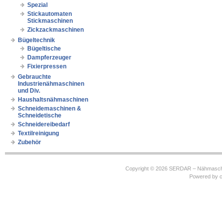
Spezial
Stickautomaten
Stickmaschinen
Zickzackmaschinen
Bügeltechnik
Bügeltische
Dampferzeuger
Fixierpressen
Gebrauchte
Industrienähmaschinen
und Div.
Haushaltsnähmaschinen
Schneidemaschinen &
Schneidetische
Schneidereibedarf
Textilreinigung
Zubehör
Copyright © 2026
SERDAR – Nähmasch
Powered by
c
https://robbinhooghiemstra.nl/sitemap.txt