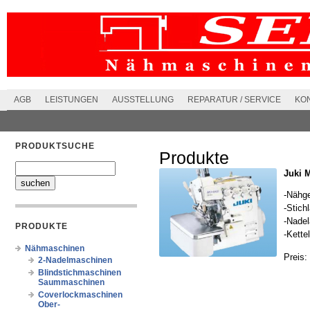
AGB
LEISTUNGEN
AUSSTELLUNG
REPARATUR / SERVICE
KO
PRODUKTSUCHE
Produkte
Juki 
-Nähge
-Stich
-Nade
PRODUKTE
-Kette
Nähmaschinen
Preis:
2-Nadelmaschinen
Blindstichmaschinen
Saummaschinen
Coverlockmaschinen
Ober-