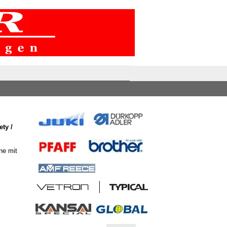
ty /
ne mit