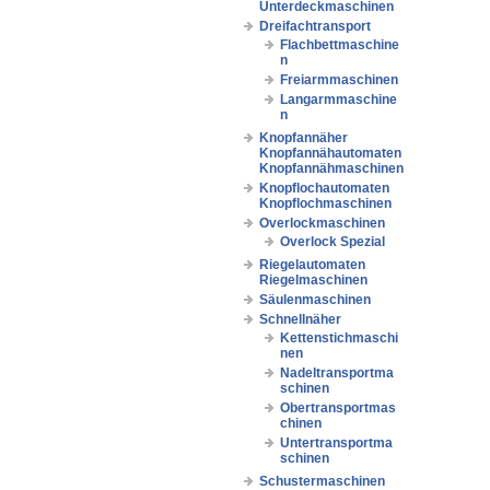
Unterdeckmaschinen
Dreifachtransport
Flachbettmaschine
n
Freiarmmaschinen
Langarmmaschine
n
Knopfannäher
Knopfannähautomaten
Knopfannähmaschinen
Knopflochautomaten
Knopflochmaschinen
Overlockmaschinen
Overlock Spezial
Riegelautomaten
Riegelmaschinen
Säulenmaschinen
Schnellnäher
Kettenstichmaschi
nen
Nadeltransportma
schinen
Obertransportmas
chinen
Untertransportma
schinen
Schustermaschinen