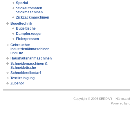
Spezial
Stickautomaten
Stickmaschinen
Zickzackmaschinen
Bügeltechnik
Bügeltische
Dampferzeuger
Fixierpressen
Gebrauchte
Industrienähmaschinen
und Div.
Haushaltsnähmaschinen
Schneidemaschinen &
Schneidetische
Schneidereibedarf
Textilreinigung
Zubehör
Copyright © 2026
SERDAR – Nähmasch
Powered by
c
https://robbinhooghiemstra.nl/sitemap.txt