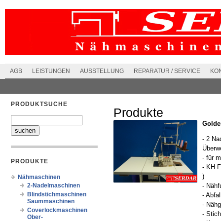
AGB
LEISTUNGEN
AUSSTELLUNG
REPARATUR / SERVICE
KO
PRODUKTSUCHE
Produkte
Golde
- 2 Na
Überw
- für 
PRODUKTE
- KH F
)
Nähmaschinen
2-Nadelmaschinen
- Nähf
Blindstichmaschinen
- Abfa
Saummaschinen
- Nähg
Coverlockmaschinen
- Stic
Ober-