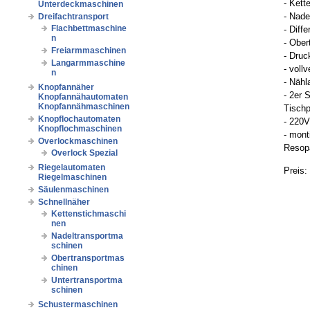
- Kett
Unterdeckmaschinen
- Nad
Dreifachtransport
Flachbettmaschine
- Diffe
n
- Ober
Freiarmmaschinen
- Dru
Langarmmaschine
- voll
n
- Näh
Knopfannäher
- 2er 
Knopfannähautomaten
Knopfannähmaschinen
Tischp
Knopflochautomaten
- 220
Knopflochmaschinen
- mont
Overlockmaschinen
Resopa
Overlock Spezial
Riegelautomaten
Preis:
Riegelmaschinen
Säulenmaschinen
Schnellnäher
Kettenstichmaschi
nen
Nadeltransportma
schinen
Obertransportmas
chinen
Untertransportma
schinen
Schustermaschinen