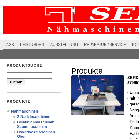
AGB
LEISTUNGEN
AUSSTELLUNG
REPARATUR / SERVICE
KO
PRODUKTSUCHE
Produkte
SERDA
27995
- Einn
- mit 
PRODUKTE
- gera
- Nähg
Nähmaschinen
- Anza
2-Nadelmaschinen
- Dist
Blindstichmaschinen
Saummaschinen
- Knop
Coverlockmaschinen
- Fade
Ober-