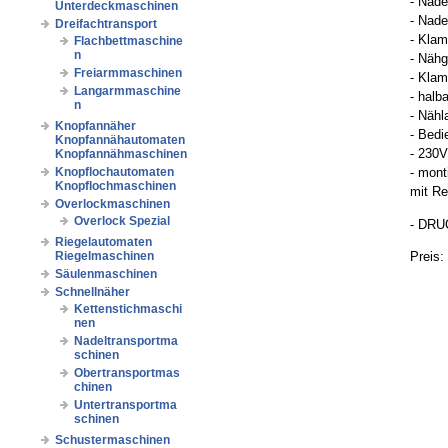
- Nad
Unterdeckmaschinen
- Nade
Dreifachtransport
- Kla
Flachbettmaschine
n
- Näh
Freiarmmaschinen
- Kla
Langarmmaschine
- halb
n
- Näh
Knopfannäher
- Bedi
Knopfannähautomaten
- 230V
Knopfannähmaschinen
Knopflochautomaten
- mont
Knopflochmaschinen
mit Re
Overlockmaschinen
Overlock Spezial
- DRU
Riegelautomaten
Preis:
Riegelmaschinen
Säulenmaschinen
Schnellnäher
Kettenstichmaschi
nen
Nadeltransportma
schinen
Obertransportmas
chinen
Untertransportma
schinen
Schustermaschinen