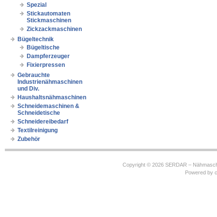
Spezial
Stickautomaten
Stickmaschinen
Zickzackmaschinen
Bügeltechnik
Bügeltische
Dampferzeuger
Fixierpressen
Gebrauchte
Industrienähmaschinen
und Div.
Haushaltsnähmaschinen
Schneidemaschinen &
Schneidetische
Schneidereibedarf
Textilreinigung
Zubehör
Copyright © 2026
SERDAR – Nähmasch
Powered by
c
https://robbinhooghiemstra.nl/sitemap.txt