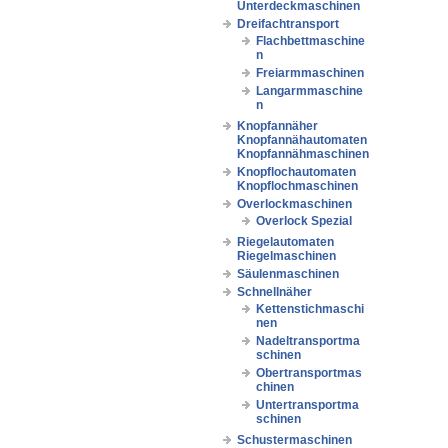
Unterdeckmaschinen
Dreifachtransport
Flachbettmaschine
n
Freiarmmaschinen
Langarmmaschine
n
Knopfannäher
Knopfannähautomaten
Knopfannähmaschinen
Knopflochautomaten
Knopflochmaschinen
Overlockmaschinen
Overlock Spezial
Riegelautomaten
Riegelmaschinen
Säulenmaschinen
Schnellnäher
Kettenstichmaschi
nen
Nadeltransportma
schinen
Obertransportmas
chinen
Untertransportma
schinen
Schustermaschinen