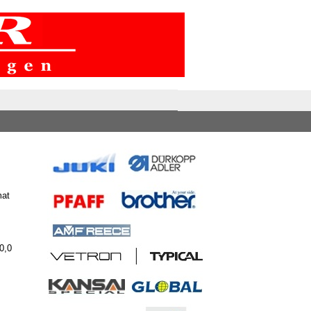
mat
0,0