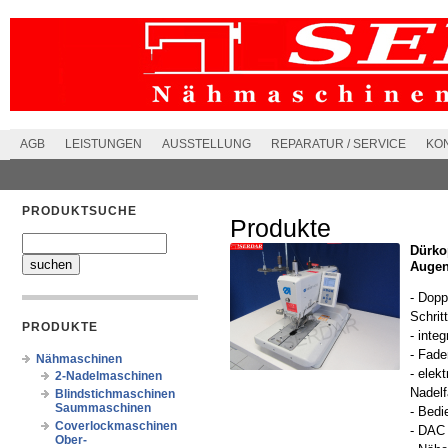
AGB
LEISTUNGEN
AUSSTELLUNG
REPARATUR / SERVICE
KO
PRODUKTSUCHE
Produkte
Dürko
Augen
- Dopp
Schrit
PRODUKTE
- inte
- Fade
Nähmaschinen
- elek
2-Nadelmaschinen
Nadel
Blindstichmaschinen
Saummaschinen
- Bedi
Coverlockmaschinen
- DAC
Ober-