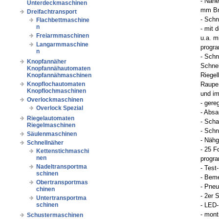
- Nähe
Unterdeckmaschinen
mm Br
Dreifachtransport
- Sch
Flachbettmaschine
n
- mit
Freiarmmaschinen
u.a. m
Langarmmaschine
progra
n
- Schn
Knopfannäher
Schnei
Knopfannähautomaten
Riegel
Knopfannähmaschinen
Knopflochautomaten
Raupe,
Knopflochmaschinen
und im
Overlockmaschinen
- gere
Overlock Spezial
- Absa
Riegelautomaten
- Scha
Riegelmaschinen
- Schn
Säulenmaschinen
- Nähg
Schnellnäher
- 25 F
Kettenstichmaschi
nen
progr
Nadeltransportma
- Test
schinen
- Bem
Obertransportmas
- Pne
chinen
- 2er 
Untertransportma
schinen
- LED
- mont
Schustermaschinen