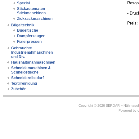
Resop
Spezial
Stickautomaten
- Druck
Stickmaschinen
Zickzackmaschinen
Preis:
Bügeltechnik
Bügeltische
Dampferzeuger
Fixierpressen
Gebrauchte
Industrienähmaschinen
und Div.
Haushaltsnähmaschinen
Schneidemaschinen &
Schneidetische
Schneidereibedarf
Textilreinigung
Zubehör
Copyright © 2026
SERDAR – Nähmasch
Powered by
c
https://robbinhooghiemstra.nl/sitemap.txt