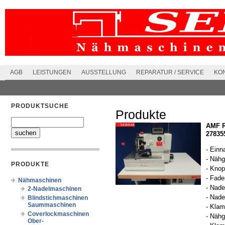
AGB
LEISTUNGEN
AUSSTELLUNG
REPARATUR / SERVICE
KO
PRODUKTSUCHE
Produkte
AMF R
27835
- Einn
- Nähg
PRODUKTE
- Knop
- Fade
Nähmaschinen
- Nad
2-Nadelmaschinen
- Nade
Blindstichmaschinen
Saummaschinen
- Kla
Coverlockmaschinen
- Näh
Ober-