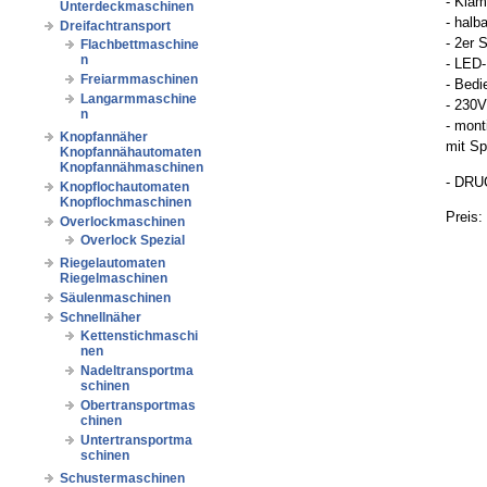
- Kla
Unterdeckmaschinen
- halb
Dreifachtransport
- 2er 
Flachbettmaschine
n
- LED
Freiarmmaschinen
- Bedi
Langarmmaschine
- 230V
n
- mont
Knopfannäher
mit Sp
Knopfannähautomaten
Knopfannähmaschinen
- DRU
Knopflochautomaten
Knopflochmaschinen
Preis:
Overlockmaschinen
Overlock Spezial
Riegelautomaten
Riegelmaschinen
Säulenmaschinen
Schnellnäher
Kettenstichmaschi
nen
Nadeltransportma
schinen
Obertransportmas
chinen
Untertransportma
schinen
Schustermaschinen