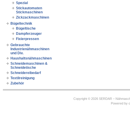
Spezial
Stickautomaten
Stickmaschinen
Zickzackmaschinen
Bügeltechnik
Bügeltische
Dampferzeuger
Fixierpressen
Gebrauchte
Industrienähmaschinen
und Div.
Haushaltsnähmaschinen
Schneidemaschinen &
Schneidetische
Schneidereibedarf
Textilreinigung
Zubehör
Copyright © 2026
SERDAR – Nähmasch
Powered by
c
https://robbinhooghiemstra.nl/sitemap.txt