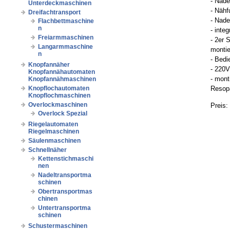
- Nad
Unterdeckmaschinen
- Nähf
Dreifachtransport
- Nad
Flachbettmaschine
n
- inte
Freiarmmaschinen
- 2er 
Langarmmaschine
montie
n
- Bedi
Knopfannäher
- 220V
Knopfannähautomaten
- mont
Knopfannähmaschinen
Knopflochautomaten
Resopa
Knopflochmaschinen
Overlockmaschinen
Preis:
Overlock Spezial
Riegelautomaten
Riegelmaschinen
Säulenmaschinen
Schnellnäher
Kettenstichmaschi
nen
Nadeltransportma
schinen
Obertransportmas
chinen
Untertransportma
schinen
Schustermaschinen