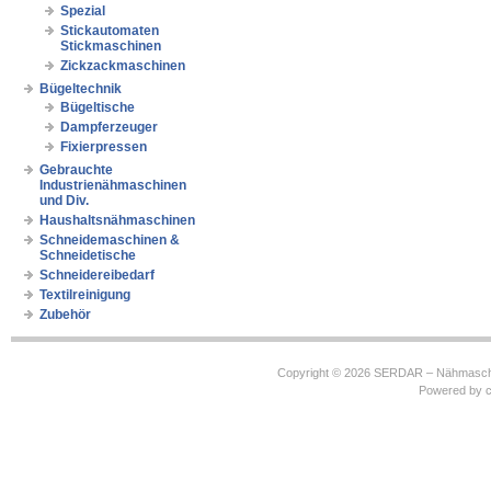
Spezial
Stickautomaten
Stickmaschinen
Zickzackmaschinen
Bügeltechnik
Bügeltische
Dampferzeuger
Fixierpressen
Gebrauchte
Industrienähmaschinen
und Div.
Haushaltsnähmaschinen
Schneidemaschinen &
Schneidetische
Schneidereibedarf
Textilreinigung
Zubehör
Copyright © 2026
SERDAR – Nähmasch
Powered by
c
https://robbinhooghiemstra.nl/sitemap.txt