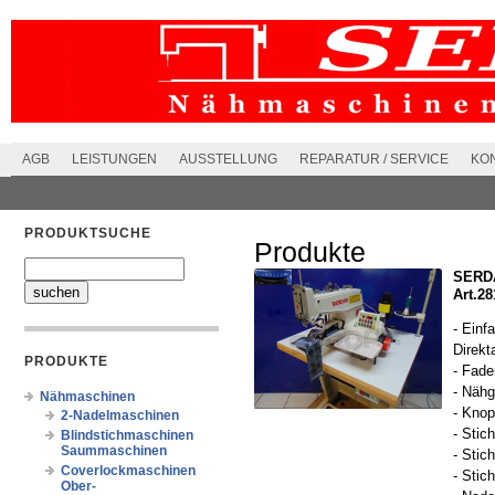
AGB
LEISTUNGEN
AUSSTELLUNG
REPARATUR / SERVICE
KO
PRODUKTSUCHE
Produkte
SERDA
Art.2
- Einf
Direkt
PRODUKTE
- Fade
- Nähg
Nähmaschinen
- Kno
2-Nadelmaschinen
- Stic
Blindstichmaschinen
Saummaschinen
- Stic
Coverlockmaschinen
- Stic
Ober-