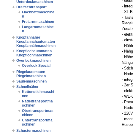
- elek
Unterdeckmaschinen
- integ
Dreifachtransport
- XL-B
Flachbettmaschine
n
- Tast
Freiarmmaschinen
Riegel
Langarmmaschine
Zusat
n
- elek
Knopfannäher
- eins
Knopfannähautomaten
- Nähf
Knopfannähmaschinen
Knopflochautomaten
- Nähg
Knopflochmaschinen
- Nähe
Overlockmaschinen
Nähgu
Overlock Spezial
- Stic
Riegelautomaten
- Nad
Riegelmaschinen
- inte
Säulenmaschinen
- 2er 
Schnellnäher
- elek
Kettenstichmaschi
nen
- WE-8
Nadeltransportma
- Pne
schinen
- Bedi
Obertransportmas
- 220V
chinen
- mont
Untertransportma
schinen
Resopa
Schustermaschinen