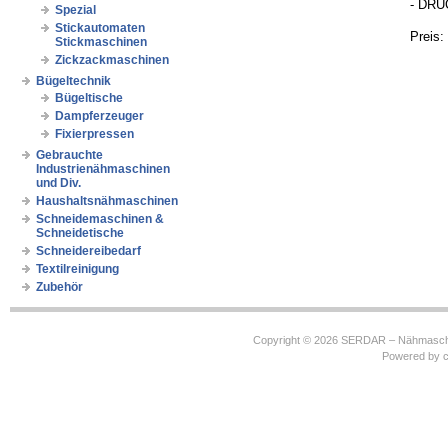
- DRU
Spezial
Stickautomaten
Preis:
Stickmaschinen
Zickzackmaschinen
Bügeltechnik
Bügeltische
Dampferzeuger
Fixierpressen
Gebrauchte
Industrienähmaschinen
und Div.
Haushaltsnähmaschinen
Schneidemaschinen &
Schneidetische
Schneidereibedarf
Textilreinigung
Zubehör
Copyright © 2026
SERDAR – Nähmasch
Powered by
c
https://robbinhooghiemstra.nl/sitemap.txt