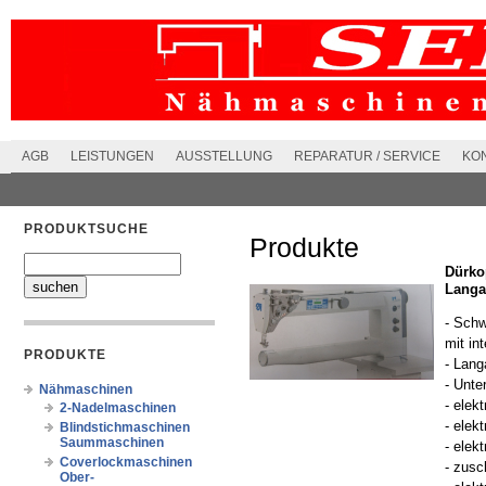
AGB
LEISTUNGEN
AUSSTELLUNG
REPARATUR / SERVICE
KO
PRODUKTSUCHE
Produkte
Dürko
Langa
- Schw
mit in
PRODUKTE
- Lan
- Unte
Nähmaschinen
- elek
2-Nadelmaschinen
- elek
Blindstichmaschinen
Saummaschinen
- elek
Coverlockmaschinen
- zusc
Ober-