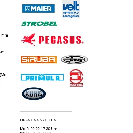
,0 mm
et
(Mot-
it
ÖFFNUNGSZEITEN
Mo-Fr 09:00-17:30 Uhr