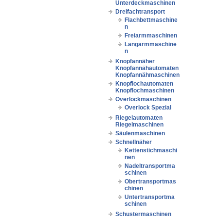
Unterdeckmaschinen
Dreifachtransport
Flachbettmaschine
n
Freiarmmaschinen
Langarmmaschine
n
Knopfannäher
Knopfannähautomaten
Knopfannähmaschinen
Knopflochautomaten
Knopflochmaschinen
Overlockmaschinen
Overlock Spezial
Riegelautomaten
Riegelmaschinen
Säulenmaschinen
Schnellnäher
Kettenstichmaschi
nen
Nadeltransportma
schinen
Obertransportmas
chinen
Untertransportma
schinen
Schustermaschinen