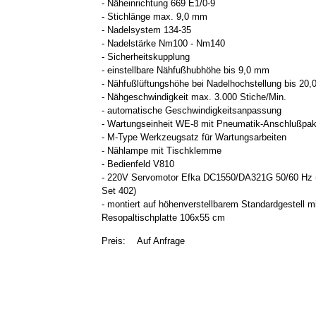
- Näheinrichtung 669 E1/0-9
- Stichlänge max. 9,0 mm
- Nadelsystem 134-35
- Nadelstärke Nm100 - Nm140
- Sicherheitskupplung
- einstellbare Nähfußhubhöhe bis 9,0 mm
- Nähfußlüftungshöhe bei Nadelhochstellung bis 20
- Nähgeschwindigkeit max. 3.000 Stiche/Min.
- automatische Geschwindigkeitsanpassung
- Wartungseinheit WE-8 mit Pneumatik-Anschlußpak
- M-Type Werkzeugsatz für Wartungsarbeiten
- Nählampe mit Tischklemme
- Bedienfeld V810
- 220V Servomotor Efka DC1550/DA321G 50/60 Hz 
Set 402)
- montiert auf höhenverstellbarem Standardgestell m
Resopaltischplatte 106x55 cm
Preis:
Auf Anfrage