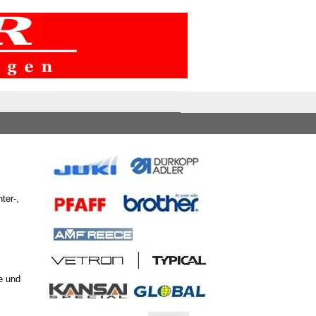
ter-,
e und