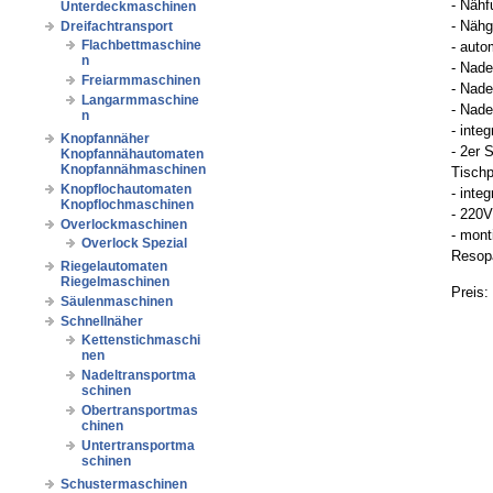
- Näh
Unterdeckmaschinen
- Nähg
Dreifachtransport
Flachbettmaschine
- auto
n
- Nade
Freiarmmaschinen
- Nad
Langarmmaschine
- Nade
n
- inte
Knopfannäher
- 2er 
Knopfannähautomaten
Knopfannähmaschinen
Tischp
Knopflochautomaten
- inte
Knopflochmaschinen
- 220V
Overlockmaschinen
- mont
Overlock Spezial
Resopa
Riegelautomaten
Riegelmaschinen
Preis:
Säulenmaschinen
Schnellnäher
Kettenstichmaschi
nen
Nadeltransportma
schinen
Obertransportmas
chinen
Untertransportma
schinen
Schustermaschinen