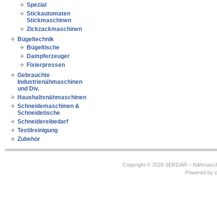
Spezial
Stickautomaten
Stickmaschinen
Zickzackmaschinen
Bügeltechnik
Bügeltische
Dampferzeuger
Fixierpressen
Gebrauchte
Industrienähmaschinen
und Div.
Haushaltsnähmaschinen
Schneidemaschinen &
Schneidetische
Schneidereibedarf
Textilreinigung
Zubehör
Copyright © 2026
SERDAR – Nähmasch
Powered by
c
https://robbinhooghiemstra.nl/sitemap.txt