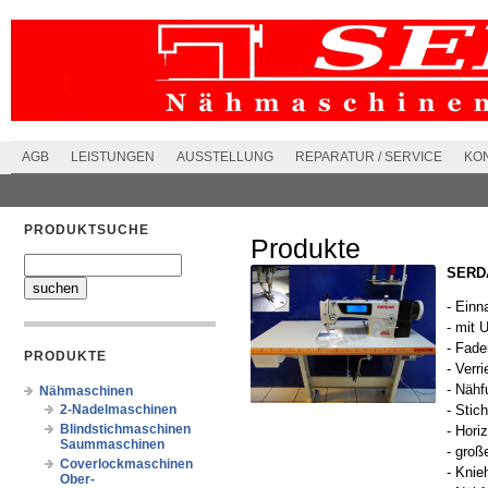
AGB
LEISTUNGEN
AUSSTELLUNG
REPARATUR / SERVICE
KO
PRODUKTSUCHE
Produkte
SERDA
- Einn
- mit 
- Fade
PRODUKTE
- Verr
- Nähf
Nähmaschinen
2-Nadelmaschinen
- Stic
Blindstichmaschinen
- Horiz
Saummaschinen
- groß
Coverlockmaschinen
- Knie
Ober-