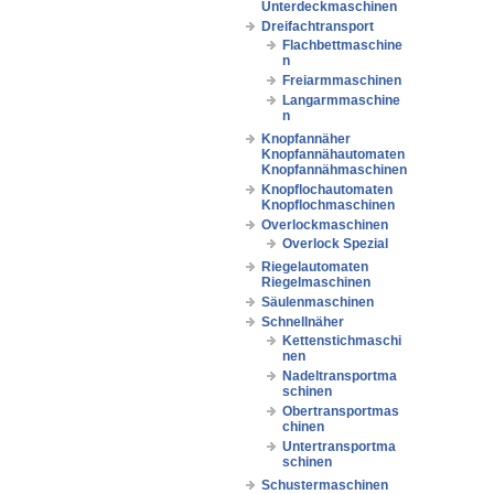
Unterdeckmaschinen
Dreifachtransport
Flachbettmaschine
n
Freiarmmaschinen
Langarmmaschine
n
Knopfannäher
Knopfannähautomaten
Knopfannähmaschinen
Knopflochautomaten
Knopflochmaschinen
Overlockmaschinen
Overlock Spezial
Riegelautomaten
Riegelmaschinen
Säulenmaschinen
Schnellnäher
Kettenstichmaschi
nen
Nadeltransportma
schinen
Obertransportmas
chinen
Untertransportma
schinen
Schustermaschinen