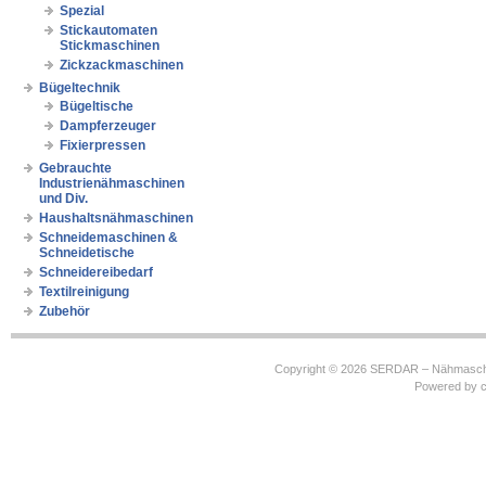
Spezial
Stickautomaten
Stickmaschinen
Zickzackmaschinen
Bügeltechnik
Bügeltische
Dampferzeuger
Fixierpressen
Gebrauchte
Industrienähmaschinen
und Div.
Haushaltsnähmaschinen
Schneidemaschinen &
Schneidetische
Schneidereibedarf
Textilreinigung
Zubehör
Copyright © 2026
SERDAR – Nähmasch
Powered by
c
https://robbinhooghiemstra.nl/sitemap.txt