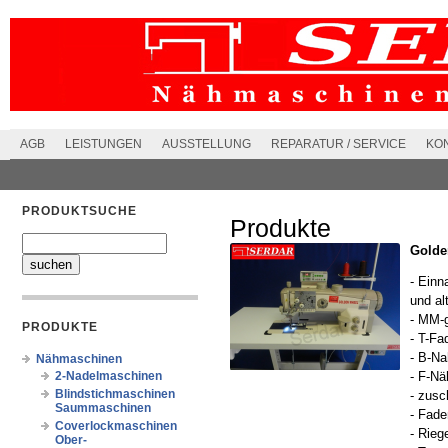
AGB
LEISTUNGEN
AUSSTELLUNG
REPARATUR / SERVICE
KO
PRODUKTSUCHE
Produkte
Golde
- Einn
und al
- MM-g
PRODUKTE
- T-Fa
- B-Na
Nähmaschinen
2-Nadelmaschinen
- F-Nä
Blindstichmaschinen
- zusc
Saummaschinen
- Fade
Coverlockmaschinen
- Rieg
Ober-