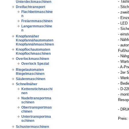
- Tast
Unterdeckmaschinen
- Stic
Dreifachtransport
Flachbettmaschine
- zwei
n
- Einz
Freiarmmaschinen
- LED
Langarmmaschine
- Sich
n
- eins
Knopfannäher
- Nähf
Knopfannähautomaten
Knopfannähmaschinen
- aut
Knopflochautomaten
Fußhu
Knopflochmaschinen
- Nähg
Overlockmaschinen
- Wart
Overlock Spezial
- A-P
Riegelautomaten
- 2er 
Riegelmaschinen
- Werk
Säulenmaschinen
- Bedi
Schnellnäher
- D-22
Kettenstichmaschi
nen
- mont
Nadeltransportma
Resopa
schinen
Obertransportmas
- DRU
chinen
Untertransportma
Preis:
schinen
Schustermaschinen