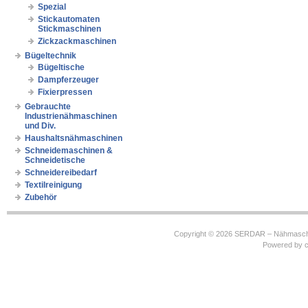
Spezial
Stickautomaten
Stickmaschinen
Zickzackmaschinen
Bügeltechnik
Bügeltische
Dampferzeuger
Fixierpressen
Gebrauchte
Industrienähmaschinen
und Div.
Haushaltsnähmaschinen
Schneidemaschinen &
Schneidetische
Schneidereibedarf
Textilreinigung
Zubehör
Copyright © 2026
SERDAR – Nähmasch
Powered by
c
https://robbinhooghiemstra.nl/sitemap.txt