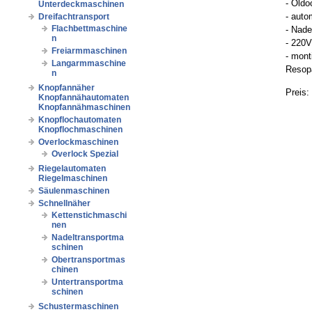
- Öldo
Unterdeckmaschinen
- auto
Dreifachtransport
Flachbettmaschine
- Nade
n
- 220
Freiarmmaschinen
- mont
Langarmmaschine
Resopa
n
Knopfannäher
Preis:
Knopfannähautomaten
Knopfannähmaschinen
Knopflochautomaten
Knopflochmaschinen
Overlockmaschinen
Overlock Spezial
Riegelautomaten
Riegelmaschinen
Säulenmaschinen
Schnellnäher
Kettenstichmaschi
nen
Nadeltransportma
schinen
Obertransportmas
chinen
Untertransportma
schinen
Schustermaschinen