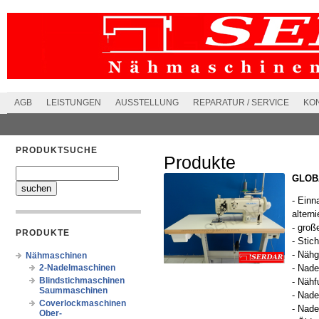
AGB
LEISTUNGEN
AUSSTELLUNG
REPARATUR / SERVICE
KO
PRODUKTSUCHE
Produkte
GLOBA
- Einn
altern
- groß
PRODUKTE
- Stic
- Nähg
Nähmaschinen
2-Nadelmaschinen
- Nad
Blindstichmaschinen
- Nähf
Saummaschinen
- Nad
Coverlockmaschinen
- Nade
Ober-