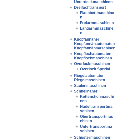
Unterdeckmaschinen
Dreifachtransport
Flachbettmaschine
n
Freiarmmaschinen
Langarmmaschine
n
Knopfannäher
Knopfannähautomaten
Knopfannähmaschinen
Knopflochautomaten
Knopflochmaschinen
Overlockmaschinen
Overlock Spezial
Riegelautomaten
Riegelmaschinen
Säulenmaschinen
Schnellnäher
Kettenstichmaschi
nen
Nadeltransportma
schinen
Obertransportmas
chinen
Untertransportma
schinen
Schustermaschinen