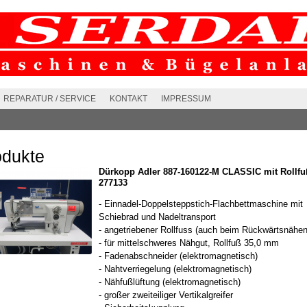
REPARATUR / SERVICE
KONTAKT
IMPRESSUM
odukte
Dürkopp Adler 887-160122-M CLASSIC mit Rollfuß
277133
- Einnadel-Doppelsteppstich-Flachbettmaschine mit
Schiebrad und Nadeltransport
- angetriebener Rollfuss (auch beim Rückwärtsnähen
- für mittelschweres Nähgut, Rollfuß 35,0 mm
- Fadenabschneider (elektromagnetisch)
- Nahtverriegelung (elektromagnetisch)
- Nähfußlüftung (elektromagnetisch)
- großer zweiteiliger Vertikalgreifer