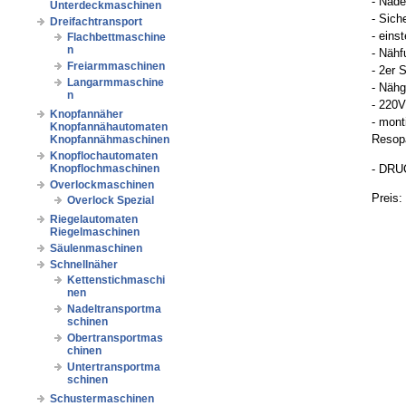
- Nade
Unterdeckmaschinen
- Sich
Dreifachtransport
- eins
Flachbettmaschine
n
- Nähf
Freiarmmaschinen
- 2er 
Langarmmaschine
- Nähg
n
- 220V
Knopfannäher
- mont
Knopfannähautomaten
Resopa
Knopfannähmaschinen
Knopflochautomaten
- DRU
Knopflochmaschinen
Overlockmaschinen
Preis:
Overlock Spezial
Riegelautomaten
Riegelmaschinen
Säulenmaschinen
Schnellnäher
Kettenstichmaschi
nen
Nadeltransportma
schinen
Obertransportmas
chinen
Untertransportma
schinen
Schustermaschinen