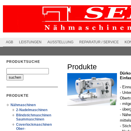
AGB
LEISTUNGEN
AUSSTELLUNG
REPARATUR / SERVICE
KO
PRODUKTSUCHE
Produkte
Dürko
Einfa
- Einn
- Unte
PRODUKTE
Obertr
- mitg
Nähmaschinen
- überg
2-Nadelmaschinen
- Nähe
Blindstichmaschinen
Saummaschinen
mitte
Coverlockmaschinen
- Stic
Ober-