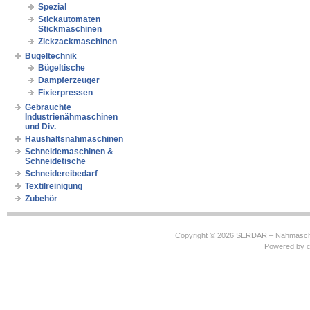
Spezial
Stickautomaten
Stickmaschinen
Zickzackmaschinen
Bügeltechnik
Bügeltische
Dampferzeuger
Fixierpressen
Gebrauchte
Industrienähmaschinen
und Div.
Haushaltsnähmaschinen
Schneidemaschinen &
Schneidetische
Schneidereibedarf
Textilreinigung
Zubehör
Copyright © 2026
SERDAR – Nähmasch
Powered by
c
https://robbinhooghiemstra.nl/sitemap.txt