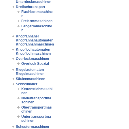
Unterdeckmaschinen
Dreifachtransport
Flachbettmaschine
n
Freiarmmaschinen
Langarmmaschine
n
Knopfannäher
Knopfannähautomaten
Knopfannähmaschinen
Knopflochautomaten
Knopflochmaschinen
Overlockmaschinen
Overlock Spezial
Riegelautomaten
Riegelmaschinen
Säulenmaschinen
Schnellnäher
Kettenstichmaschi
nen
Nadeltransportma
schinen
Obertransportmas
chinen
Untertransportma
schinen
Schustermaschinen