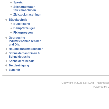
Spezial
Stickautomaten
Stickmaschinen
Zickzackmaschinen
Bügeltechnik
Bügeltische
Dampferzeuger
Fixierpressen
Gebrauchte
Industrienähmaschinen
und Div.
Haushaltsnähmaschinen
Schneidemaschinen &
Schneidetische
Schneidereibedarf
Textilreinigung
Zubehör
Copyright © 2026
SERDAR – Nähmasch
Powered by
c
https://robbinhooghiemstra.nl/sitemap.txt