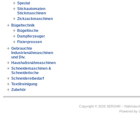
Spezial
Stickautomaten
Stickmaschinen
Zickzackmaschinen
Bügeltechnik
Bügeltische
Dampferzeuger
Fixierpressen
Gebrauchte
Industrienähmaschinen
und Div.
Haushaltsnähmaschinen
Schneidemaschinen &
Schneidetische
Schneidereibedarf
Textilreinigung
Zubehör
Copyright © 2026
SERDAR – Nähmasch
Powered by
c
https://robbinhooghiemstra.nl/sitemap.txt