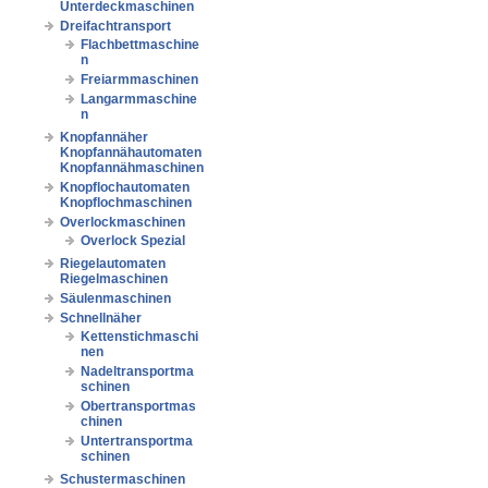
Unterdeckmaschinen
Dreifachtransport
Flachbettmaschine
n
Freiarmmaschinen
Langarmmaschine
n
Knopfannäher
Knopfannähautomaten
Knopfannähmaschinen
Knopflochautomaten
Knopflochmaschinen
Overlockmaschinen
Overlock Spezial
Riegelautomaten
Riegelmaschinen
Säulenmaschinen
Schnellnäher
Kettenstichmaschi
nen
Nadeltransportma
schinen
Obertransportmas
chinen
Untertransportma
schinen
Schustermaschinen