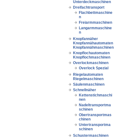
Unterdeckmaschinen
Dreifachtransport
Flachbettmaschine
n
Freiarmmaschinen
Langarmmaschine
n
Knopfannäher
Knopfannähautomaten
Knopfannähmaschinen
Knopflochautomaten
Knopflochmaschinen
Overlockmaschinen
Overlock Spezial
Riegelautomaten
Riegelmaschinen
Säulenmaschinen
Schnellnäher
Kettenstichmaschi
nen
Nadeltransportma
schinen
Obertransportmas
chinen
Untertransportma
schinen
Schustermaschinen