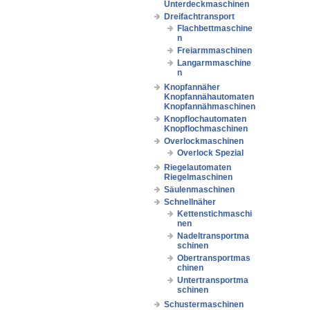
Unterdeckmaschinen
Dreifachtransport
Flachbettmaschine
n
Freiarmmaschinen
Langarmmaschine
n
Knopfannäher
Knopfannähautomaten
Knopfannähmaschinen
Knopflochautomaten
Knopflochmaschinen
Overlockmaschinen
Overlock Spezial
Riegelautomaten
Riegelmaschinen
Säulenmaschinen
Schnellnäher
Kettenstichmaschi
nen
Nadeltransportma
schinen
Obertransportmas
chinen
Untertransportma
schinen
Schustermaschinen