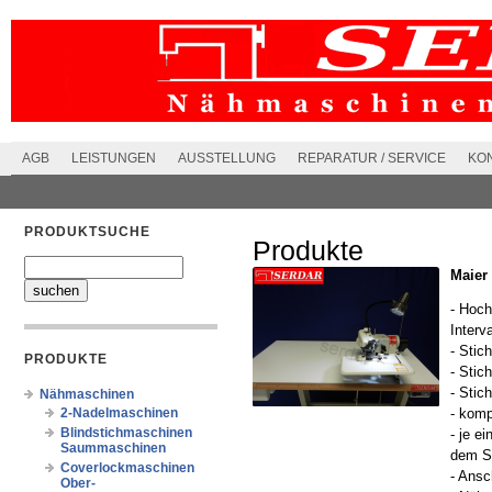
AGB
LEISTUNGEN
AUSSTELLUNG
REPARATUR / SERVICE
KO
PRODUKTSUCHE
Produkte
Maier
- Hoch
Interv
- Stic
PRODUKTE
- Stic
- Stic
Nähmaschinen
2-Nadelmaschinen
- komp
Blindstichmaschinen
- je e
Saummaschinen
dem 
Coverlockmaschinen
- Ans
Ober-