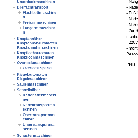
- Nähg
Unterdeckmaschinen
- Nad
Dreifachtransport
Flachbettmaschine
- Fußl
n
- Nade
Freiarmmaschinen
- Näh
Langarmmaschine
- 2er 
n
montie
Knopfannäher
- 220
Knopfannähautomaten
Knopfannähmaschinen
- mont
Knopflochautomaten
Resopa
Knopflochmaschinen
Overlockmaschinen
Preis:
Overlock Spezial
Riegelautomaten
Riegelmaschinen
Säulenmaschinen
Schnellnäher
Kettenstichmaschi
nen
Nadeltransportma
schinen
Obertransportmas
chinen
Untertransportma
schinen
Schustermaschinen