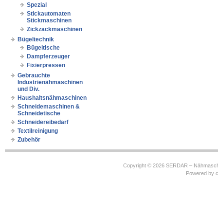
Spezial
Stickautomaten
Stickmaschinen
Zickzackmaschinen
Bügeltechnik
Bügeltische
Dampferzeuger
Fixierpressen
Gebrauchte
Industrienähmaschinen
und Div.
Haushaltsnähmaschinen
Schneidemaschinen &
Schneidetische
Schneidereibedarf
Textilreinigung
Zubehör
Copyright © 2026
SERDAR – Nähmasch
Powered by
c
https://robbinhooghiemstra.nl/sitemap.txt