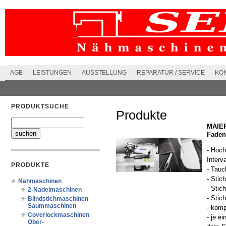
AGB
LEISTUNGEN
AUSSTELLUNG
REPARATUR / SERVICE
KO
PRODUKTSUCHE
Produkte
MAIER
Faden
- Hoch
Interv
PRODUKTE
- Tauc
- Stic
Nähmaschinen
- Stic
2-Nadelmaschinen
- Stic
Blindstichmaschinen
Saummaschinen
- komp
Coverlockmaschinen
- je e
Ober-