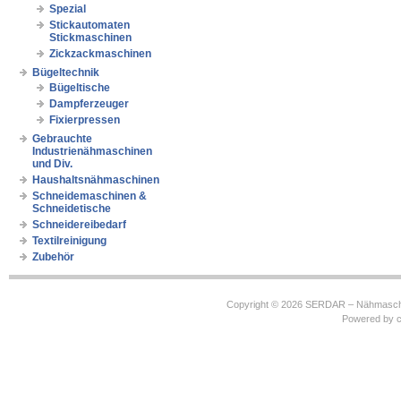
Spezial
Stickautomaten
Stickmaschinen
Zickzackmaschinen
Bügeltechnik
Bügeltische
Dampferzeuger
Fixierpressen
Gebrauchte
Industrienähmaschinen
und Div.
Haushaltsnähmaschinen
Schneidemaschinen &
Schneidetische
Schneidereibedarf
Textilreinigung
Zubehör
Copyright © 2026
SERDAR – Nähmasch
Powered by
c
https://robbinhooghiemstra.nl/sitemap.txt