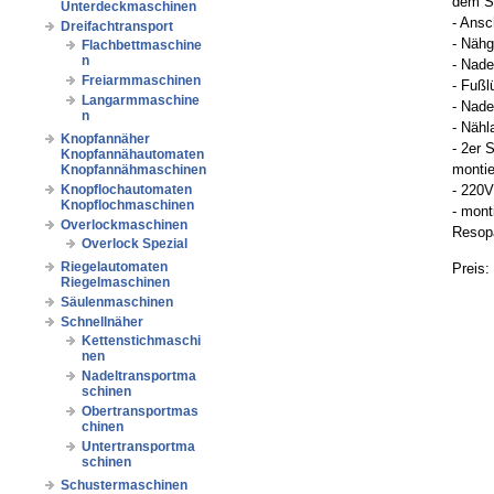
dem 
Unterdeckmaschinen
- Ans
Dreifachtransport
- Nähg
Flachbettmaschine
n
- Nad
Freiarmmaschinen
- Fußl
Langarmmaschine
- Nade
n
- Näh
Knopfannäher
- 2er 
Knopfannähautomaten
montie
Knopfannähmaschinen
Knopflochautomaten
- 220
Knopflochmaschinen
- mont
Overlockmaschinen
Resopa
Overlock Spezial
Riegelautomaten
Preis:
Riegelmaschinen
Säulenmaschinen
Schnellnäher
Kettenstichmaschi
nen
Nadeltransportma
schinen
Obertransportmas
chinen
Untertransportma
schinen
Schustermaschinen