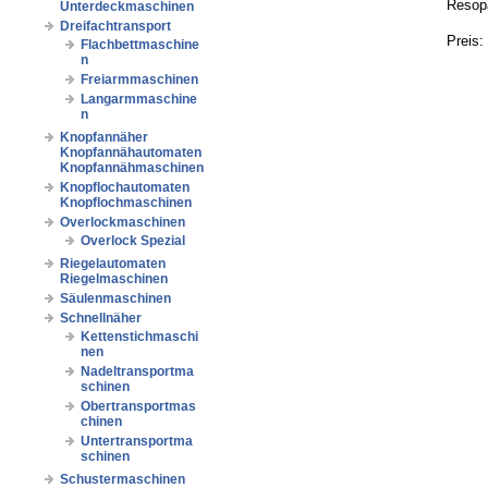
Resopa
Unterdeckmaschinen
Dreifachtransport
Preis:
Flachbettmaschine
n
Freiarmmaschinen
Langarmmaschine
n
Knopfannäher
Knopfannähautomaten
Knopfannähmaschinen
Knopflochautomaten
Knopflochmaschinen
Overlockmaschinen
Overlock Spezial
Riegelautomaten
Riegelmaschinen
Säulenmaschinen
Schnellnäher
Kettenstichmaschi
nen
Nadeltransportma
schinen
Obertransportmas
chinen
Untertransportma
schinen
Schustermaschinen