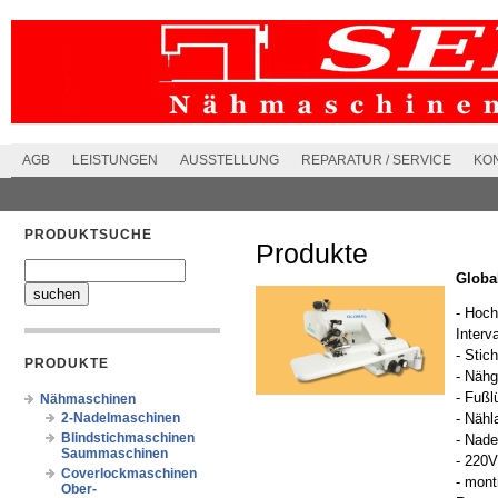
AGB
LEISTUNGEN
AUSSTELLUNG
REPARATUR / SERVICE
KO
PRODUKTSUCHE
Produkte
Globa
- Hoch
Interv
- Sti
PRODUKTE
- Nähg
- Fußl
Nähmaschinen
2-Nadelmaschinen
- Näh
Blindstichmaschinen
- Nade
Saummaschinen
- 220
Coverlockmaschinen
- mont
Ober-