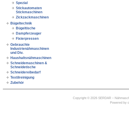
Spezial
Stickautomaten
Stickmaschinen
Zickzackmaschinen
Bügeltechnik
Bügeltische
Dampferzeuger
Fixierpressen
Gebrauchte
Industrienähmaschinen
und Div.
Haushaltsnähmaschinen
Schneidemaschinen &
Schneidetische
Schneidereibedarf
Textilreinigung
Zubehör
Copyright © 2026
SERDAR – Nähmasch
Powered by
c
https://robbinhooghiemstra.nl/sitemap.txt