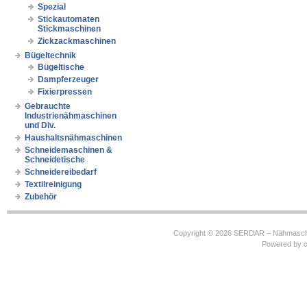
Spezial
Stickautomaten
Stickmaschinen
Zickzackmaschinen
Bügeltechnik
Bügeltische
Dampferzeuger
Fixierpressen
Gebrauchte
Industrienähmaschinen
und Div.
Haushaltsnähmaschinen
Schneidemaschinen &
Schneidetische
Schneidereibedarf
Textilreinigung
Zubehör
Copyright © 2026
SERDAR – Nähmasch
Powered by
c
https://robbinhooghiemstra.nl/sitemap.txt