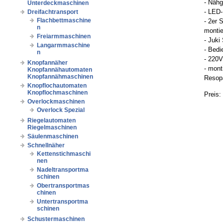
- Nähg
Unterdeckmaschinen
- LED
Dreifachtransport
Flachbettmaschine
- 2er 
n
montie
Freiarmmaschinen
- Juki
Langarmmaschine
- Bedi
n
- 220V
Knopfannäher
- mont
Knopfannähautomaten
Knopfannähmaschinen
Resopa
Knopflochautomaten
Knopflochmaschinen
Preis:
Overlockmaschinen
Overlock Spezial
Riegelautomaten
Riegelmaschinen
Säulenmaschinen
Schnellnäher
Kettenstichmaschi
nen
Nadeltransportma
schinen
Obertransportmas
chinen
Untertransportma
schinen
Schustermaschinen