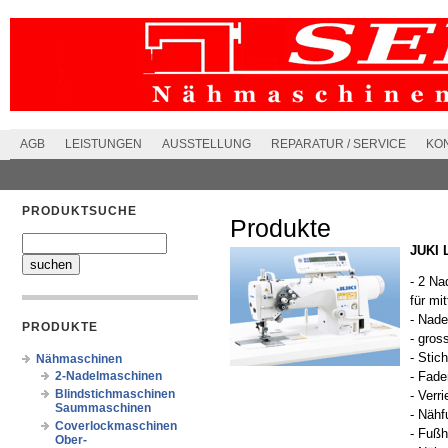
AGB
LEISTUNGEN
AUSSTELLUNG
REPARATUR / SERVICE
KO
PRODUKTSUCHE
Produkte
JUKI 
- 2 Na
für mit
- Nad
PRODUKTE
- gros
- Stic
Nähmaschinen
2-Nadelmaschinen
- Fade
Blindstichmaschinen
- Verr
Saummaschinen
- Nähf
Coverlockmaschinen
- Fuß
Ober-