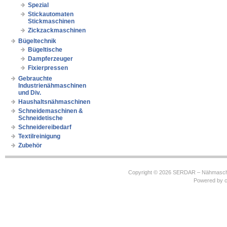
Spezial
Stickautomaten
Stickmaschinen
Zickzackmaschinen
Bügeltechnik
Bügeltische
Dampferzeuger
Fixierpressen
Gebrauchte
Industrienähmaschinen
und Div.
Haushaltsnähmaschinen
Schneidemaschinen &
Schneidetische
Schneidereibedarf
Textilreinigung
Zubehör
Copyright © 2026
SERDAR – Nähmasch
Powered by
c
https://robbinhooghiemstra.nl/sitemap.txt