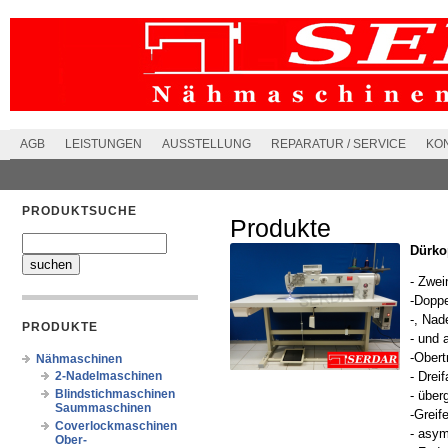
AGB
LEISTUNGEN
AUSSTELLUNG
REPARATUR / SERVICE
KO
PRODUKTSUCHE
Produkte
Dürko
- Zwei
-Doppe
-, Nad
PRODUKTE
- und 
-Obert
Nähmaschinen
2-Nadelmaschinen
- Drei
Blindstichmaschinen
- über
Saummaschinen
-Greife
Coverlockmaschinen
- asy
Ober-