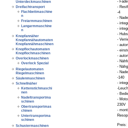
- Fade
Unterdeckmaschinen
- Res
Dreifachtransport
Flachbettmaschine
-4
n
- Nade
Freiarmmaschinen
- inte
Langarmmaschine
- integ
n
- Hubs
Knopfannäher
- Verr
Knopfannähautomaten
Knopfannähmaschinen
- auto
Knopflochautomaten
- eins
Knopflochmaschinen
- aut
Overlockmaschinen
- Nähf
Overlock Spezial
- Nähg
Riegelautomaten
- Nade
Riegelmaschinen
-140
Säulenmaschinen
- inte
Schnellnäher
-Leuch
Kettenstichmaschi
nen
- Bedi
Nadeltransportma
- Mot
schinen
230V
Obertransportmas
- mont
chinen
Resopa
Untertransportma
schinen
Preis:
Schustermaschinen