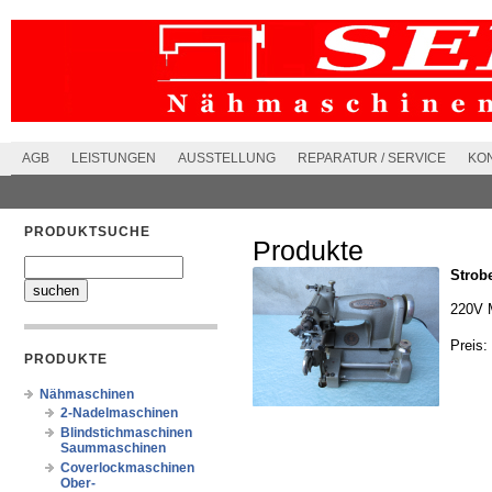
AGB
LEISTUNGEN
AUSSTELLUNG
REPARATUR / SERVICE
KO
PRODUKTSUCHE
Produkte
Strob
220V M
Preis:
PRODUKTE
Nähmaschinen
2-Nadelmaschinen
Blindstichmaschinen
Saummaschinen
Coverlockmaschinen
Ober-