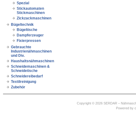
Spezial
Stickautomaten
Stickmaschinen
Zickzackmaschinen
Bügeltechnik
Bügeltische
Dampferzeuger
Fixierpressen
Gebrauchte
Industrienähmaschinen
und Div.
Haushaltsnähmaschinen
Schneidemaschinen &
Schneidetische
Schneidereibedarf
Textilreinigung
Zubehör
Copyright © 2026
SERDAR – Nähmasch
Powered by
c
https://robbinhooghiemstra.nl/sitemap.txt