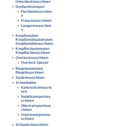
Unterdeckmaschinen
Dreifachtransport
Flachbettmaschine
n
Freiarmmaschinen
Langarmmaschine
n
Knopfannäher
Knopfannähautomaten
Knopfannähmaschinen
Knopflochautomaten
Knopflochmaschinen
Overlockmaschinen
Overlock Spezial
Riegelautomaten
Riegelmaschinen
Säulenmaschinen
Schnellnäher
Kettenstichmaschi
nen
Nadeltransportma
schinen
Obertransportmas
chinen
Untertransportma
schinen
Schustermaschinen