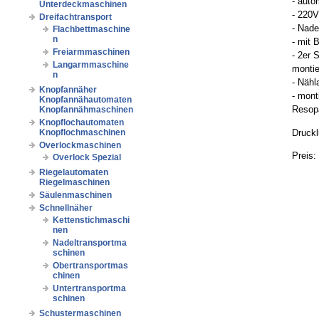
- auto
Unterdeckmaschinen
- 220
Dreifachtransport
- Nade
Flachbettmaschine
n
- mit 
Freiarmmaschinen
- 2er 
Langarmmaschine
montie
n
- Näh
Knopfannäher
- mont
Knopfannähautomaten
Resopa
Knopfannähmaschinen
Knopflochautomaten
Druckl
Knopflochmaschinen
Overlockmaschinen
Preis:
Overlock Spezial
Riegelautomaten
Riegelmaschinen
Säulenmaschinen
Schnellnäher
Kettenstichmaschi
nen
Nadeltransportma
schinen
Obertransportmas
chinen
Untertransportma
schinen
Schustermaschinen