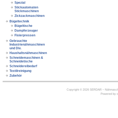
Spezial
Stickautomaten
Stickmaschinen
Zickzackmaschinen
Bügeltechnik
Bügeltische
Dampferzeuger
Fixierpressen
Gebrauchte
Industrienähmaschinen
und Div.
Haushaltsnähmaschinen
Schneidemaschinen &
Schneidetische
Schneidereibedarf
Textilreinigung
Zubehör
Copyright © 2026
SERDAR – Nähmasch
Powered by
c
https://robbinhooghiemstra.nl/sitemap.txt