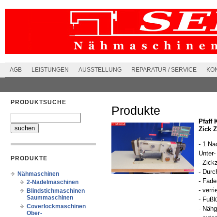
AGB
LEISTUNGEN
AUSSTELLUNG
REPARATUR / SERVICE
KO
PRODUKTSUCHE
Produkte
Pfaff 
Zick 
- 1 Na
Unter-
PRODUKTE
- Zick
- Dur
Nähmaschinen
- Fade
2-Nadelmaschinen
- verr
Blindstichmaschinen
Saummaschinen
- Fußl
Coverlockmaschinen
- Nähg
Ober-