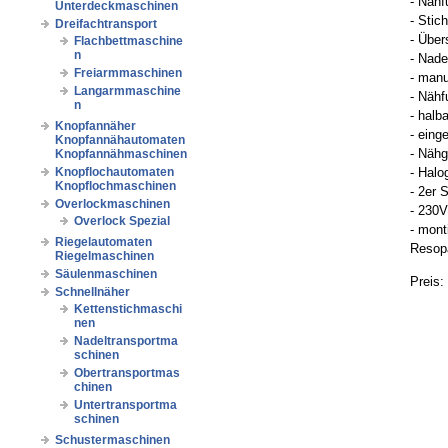
- Nähf
Unterdeckmaschinen
- Stic
Dreifachtransport
- Über
Flachbettmaschine
n
- Nade
Freiarmmaschinen
- manu
Langarmmaschine
- Näh
n
- halb
Knopfannäher
- eing
Knopfannähautomaten
- Nähg
Knopfannähmaschinen
Knopflochautomaten
- Halo
Knopflochmaschinen
- 2er 
Overlockmaschinen
- 230V
Overlock Spezial
- mont
Riegelautomaten
Resopa
Riegelmaschinen
Säulenmaschinen
Preis:
Schnellnäher
Kettenstichmaschi
nen
Nadeltransportma
schinen
Obertransportmas
chinen
Untertransportma
schinen
Schustermaschinen