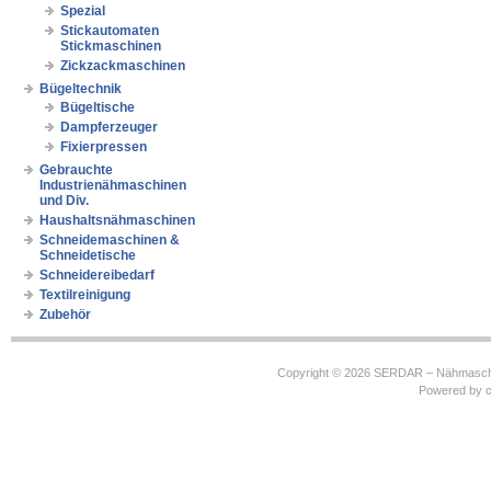
Spezial
Stickautomaten
Stickmaschinen
Zickzackmaschinen
Bügeltechnik
Bügeltische
Dampferzeuger
Fixierpressen
Gebrauchte
Industrienähmaschinen
und Div.
Haushaltsnähmaschinen
Schneidemaschinen &
Schneidetische
Schneidereibedarf
Textilreinigung
Zubehör
Copyright © 2026
SERDAR – Nähmasch
Powered by
c
https://robbinhooghiemstra.nl/sitemap.txt