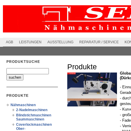
AGB
LEISTUNGEN
AUSSTELLUNG
REPARATUR / SERVICE
KO
PRODUKTSUCHE
Produkte
Globa
(Dürko
- Einn
Gerade
PRODUKTE
- durc
gesteu
Nähmaschinen
- Kurv
2-Nadelmaschinen
- groß
Blindstichmaschinen
Saummaschinen
- Fade
Coverlockmaschinen
- Verr
Ober-