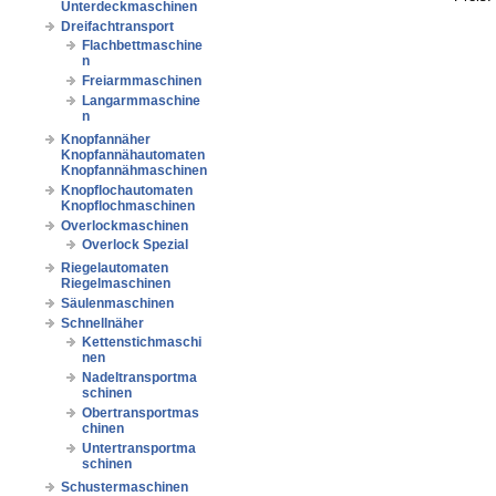
Unterdeckmaschinen
Dreifachtransport
Flachbettmaschine
n
Freiarmmaschinen
Langarmmaschine
n
Knopfannäher
Knopfannähautomaten
Knopfannähmaschinen
Knopflochautomaten
Knopflochmaschinen
Overlockmaschinen
Overlock Spezial
Riegelautomaten
Riegelmaschinen
Säulenmaschinen
Schnellnäher
Kettenstichmaschi
nen
Nadeltransportma
schinen
Obertransportmas
chinen
Untertransportma
schinen
Schustermaschinen