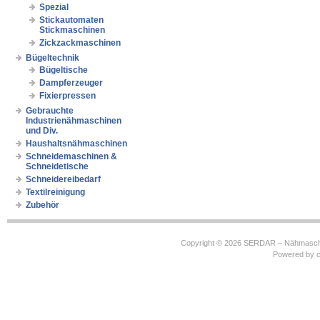
Spezial
Stickautomaten
Stickmaschinen
Zickzackmaschinen
Bügeltechnik
Bügeltische
Dampferzeuger
Fixierpressen
Gebrauchte
Industrienähmaschinen
und Div.
Haushaltsnähmaschinen
Schneidemaschinen &
Schneidetische
Schneidereibedarf
Textilreinigung
Zubehör
Copyright © 2026
SERDAR – Nähmasch
Powered by
c
https://robbinhooghiemstra.nl/sitemap.txt