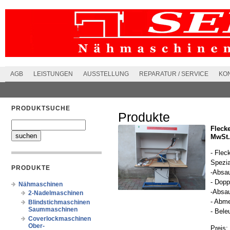
AGB
LEISTUNGEN
AUSSTELLUNG
REPARATUR / SERVICE
KO
PRODUKTSUCHE
Produkte
Fleck
MwSt.
- Flec
Spezia
PRODUKTE
-Absa
- Dopp
Nähmaschinen
-Absau
2-Nadelmaschinen
- Abm
Blindstichmaschinen
Saummaschinen
- Bele
Coverlockmaschinen
Ober-
Preis: