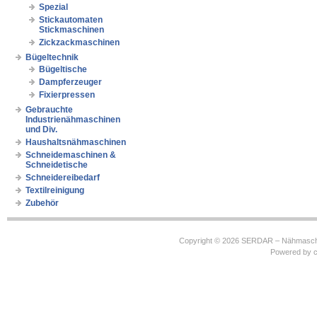
Spezial
Stickautomaten
Stickmaschinen
Zickzackmaschinen
Bügeltechnik
Bügeltische
Dampferzeuger
Fixierpressen
Gebrauchte
Industrienähmaschinen
und Div.
Haushaltsnähmaschinen
Schneidemaschinen &
Schneidetische
Schneidereibedarf
Textilreinigung
Zubehör
Copyright © 2026
SERDAR – Nähmasch
Powered by
c
https://robbinhooghiemstra.nl/sitemap.txt