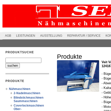
AGB
LEISTUNGEN
AUSSTELLUNG
REPARATUR / SERVICE
KO
PRODUKTSUCHE
Produkte
Veit 
124187
- Büge
- Büge
PRODUKTE
- Abw
- Kalt
Nähmaschinen
- Gebl
2-Nadelmaschinen
- Höh
Blindstichmaschinen
Saummaschinen
- Büge
Coverlockmaschinen
- Moto
Ober-