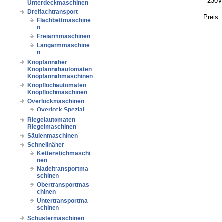
- 230V
Unterdeckmaschinen
Dreifachtransport
Preis:
Flachbettmaschine
n
Freiarmmaschinen
Langarmmaschine
n
Knopfannäher
Knopfannähautomaten
Knopfannähmaschinen
Knopflochautomaten
Knopflochmaschinen
Overlockmaschinen
Overlock Spezial
Riegelautomaten
Riegelmaschinen
Säulenmaschinen
Schnellnäher
Kettenstichmaschi
nen
Nadeltransportma
schinen
Obertransportmas
chinen
Untertransportma
schinen
Schustermaschinen