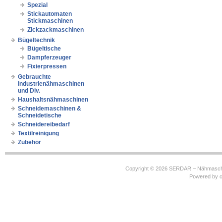
Spezial
Stickautomaten
Stickmaschinen
Zickzackmaschinen
Bügeltechnik
Bügeltische
Dampferzeuger
Fixierpressen
Gebrauchte
Industrienähmaschinen
und Div.
Haushaltsnähmaschinen
Schneidemaschinen &
Schneidetische
Schneidereibedarf
Textilreinigung
Zubehör
Copyright © 2026
SERDAR – Nähmasch
Powered by
c
https://robbinhooghiemstra.nl/sitemap.txt