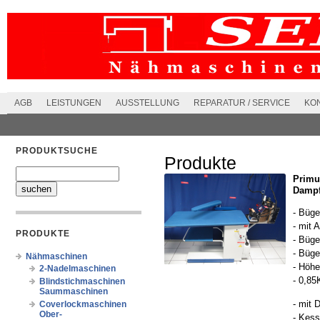
AGB
LEISTUNGEN
AUSSTELLUNG
REPARATUR / SERVICE
KO
PRODUKTSUCHE
Produkte
Primu
Dampf
- Büge
- mit
PRODUKTE
- Büge
- Büge
Nähmaschinen
- Höhe
2-Nadelmaschinen
- 0,8
Blindstichmaschinen
Saummaschinen
- mit 
Coverlockmaschinen
Ober-
- Kess