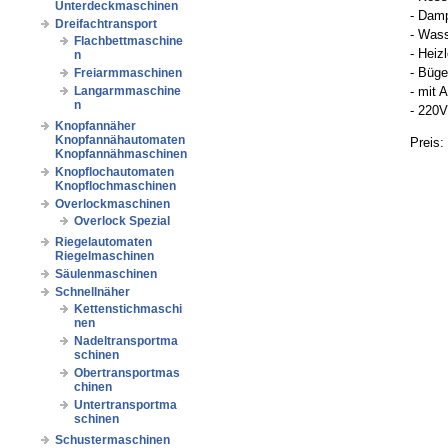
Unterdeckmaschinen
- Dam
Dreifachtransport
- Wass
Flachbettmaschine
- Heiz
n
- Büge
Freiarmmaschinen
- mit
Langarmmaschine
n
- 220V
Knopfannäher
Knopfannähautomaten
Preis:
Knopfannähmaschinen
Knopflochautomaten
Knopflochmaschinen
Overlockmaschinen
Overlock Spezial
Riegelautomaten
Riegelmaschinen
Säulenmaschinen
Schnellnäher
Kettenstichmaschi
nen
Nadeltransportma
schinen
Obertransportmas
chinen
Untertransportma
schinen
Schustermaschinen