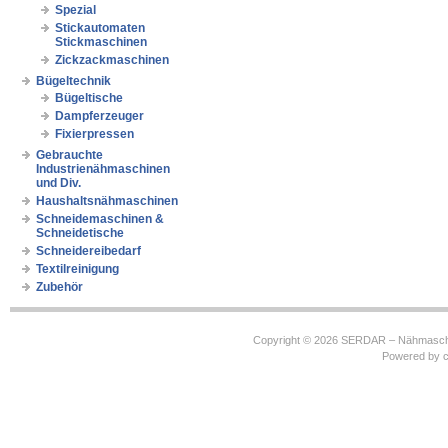
Spezial
Stickautomaten
Stickmaschinen
Zickzackmaschinen
Bügeltechnik
Bügeltische
Dampferzeuger
Fixierpressen
Gebrauchte
Industrienähmaschinen
und Div.
Haushaltsnähmaschinen
Schneidemaschinen &
Schneidetische
Schneidereibedarf
Textilreinigung
Zubehör
Copyright © 2026
SERDAR – Nähmasch
Powered by
c
https://robbinhooghiemstra.nl/sitemap.txt