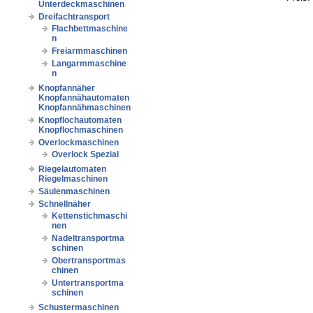
Unterdeckmaschinen
Dreifachtransport
Flachbettmaschine
n
Freiarmmaschinen
Langarmmaschine
n
Knopfannäher
Knopfannähautomaten
Knopfannähmaschinen
Knopflochautomaten
Knopflochmaschinen
Overlockmaschinen
Overlock Spezial
Riegelautomaten
Riegelmaschinen
Säulenmaschinen
Schnellnäher
Kettenstichmaschi
nen
Nadeltransportma
schinen
Obertransportmas
chinen
Untertransportma
schinen
Schustermaschinen