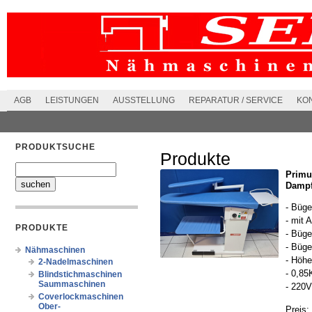
AGB
LEISTUNGEN
AUSSTELLUNG
REPARATUR / SERVICE
KO
PRODUKTSUCHE
Produkte
Primu
Dampf
- Büge
- mit
PRODUKTE
- Büge
- Büge
Nähmaschinen
- Höhe
2-Nadelmaschinen
- 0,8
Blindstichmaschinen
Saummaschinen
- 220V
Coverlockmaschinen
Ober-
Preis: