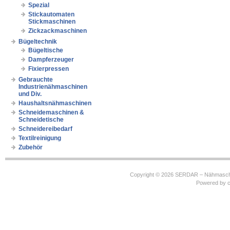
Spezial
Stickautomaten
Stickmaschinen
Zickzackmaschinen
Bügeltechnik
Bügeltische
Dampferzeuger
Fixierpressen
Gebrauchte
Industrienähmaschinen
und Div.
Haushaltsnähmaschinen
Schneidemaschinen &
Schneidetische
Schneidereibedarf
Textilreinigung
Zubehör
Copyright © 2026
SERDAR – Nähmasch
Powered by
c
https://robbinhooghiemstra.nl/sitemap.txt