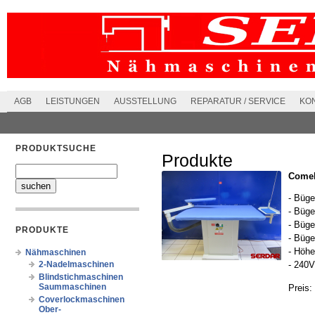
AGB
LEISTUNGEN
AUSSTELLUNG
REPARATUR / SERVICE
KO
PRODUKTSUCHE
Produkte
Comel
- Büg
- Büge
- Büge
PRODUKTE
- Büge
- Höhe
Nähmaschinen
2-Nadelmaschinen
- 240
Blindstichmaschinen
Saummaschinen
Preis:
Coverlockmaschinen
Ober-