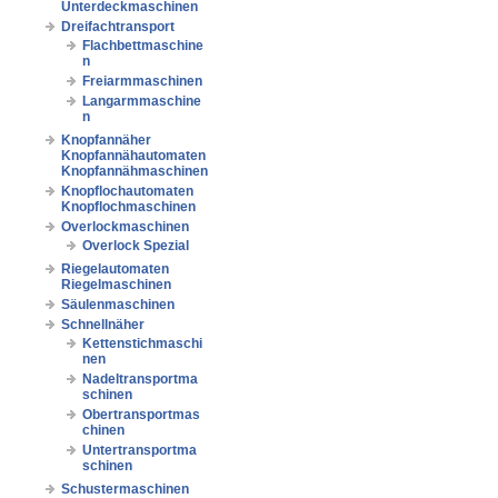
Unterdeckmaschinen
Dreifachtransport
Flachbettmaschine
n
Freiarmmaschinen
Langarmmaschine
n
Knopfannäher
Knopfannähautomaten
Knopfannähmaschinen
Knopflochautomaten
Knopflochmaschinen
Overlockmaschinen
Overlock Spezial
Riegelautomaten
Riegelmaschinen
Säulenmaschinen
Schnellnäher
Kettenstichmaschi
nen
Nadeltransportma
schinen
Obertransportmas
chinen
Untertransportma
schinen
Schustermaschinen