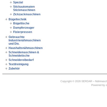
Spezial
Stickautomaten
Stickmaschinen
Zickzackmaschinen
Bügeltechnik
Bügeltische
Dampferzeuger
Fixierpressen
Gebrauchte
Industrienähmaschinen
und Div.
Haushaltsnähmaschinen
Schneidemaschinen &
Schneidetische
Schneidereibedarf
Textilreinigung
Zubehör
Copyright © 2026
SERDAR – Nähmasch
Powered by
c
https://robbinhooghiemstra.nl/sitemap.txt