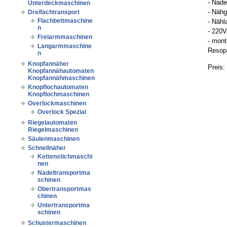
- Nade
Unterdeckmaschinen
- Nähg
Dreifachtransport
Flachbettmaschine
- Näh
n
- 220
Freiarmmaschinen
- mont
Langarmmaschine
Resopa
n
Knopfannäher
Preis:
Knopfannähautomaten
Knopfannähmaschinen
Knopflochautomaten
Knopflochmaschinen
Overlockmaschinen
Overlock Spezial
Riegelautomaten
Riegelmaschinen
Säulenmaschinen
Schnellnäher
Kettenstichmaschi
nen
Nadeltransportma
schinen
Obertransportmas
chinen
Untertransportma
schinen
Schustermaschinen