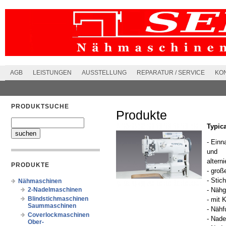
AGB
LEISTUNGEN
AUSSTELLUNG
REPARATUR / SERVICE
KO
PRODUKTSUCHE
Produkte
Typic
- Einn
und
altern
PRODUKTE
- groß
- Stic
Nähmaschinen
2-Nadelmaschinen
- Nähg
Blindstichmaschinen
- mit 
Saummaschinen
- Näh
Coverlockmaschinen
- Nad
Ober-