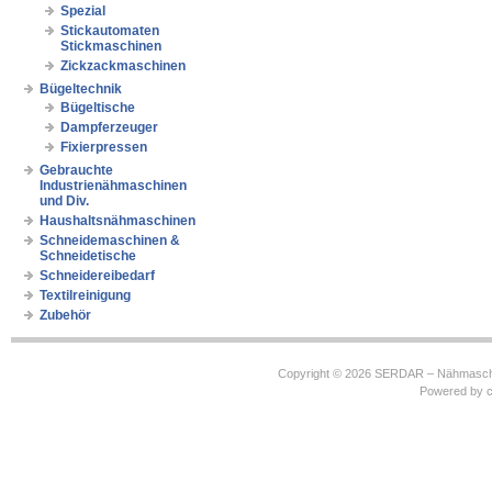
Spezial
Stickautomaten
Stickmaschinen
Zickzackmaschinen
Bügeltechnik
Bügeltische
Dampferzeuger
Fixierpressen
Gebrauchte
Industrienähmaschinen
und Div.
Haushaltsnähmaschinen
Schneidemaschinen &
Schneidetische
Schneidereibedarf
Textilreinigung
Zubehör
Copyright © 2026
SERDAR – Nähmasch
Powered by
c
https://robbinhooghiemstra.nl/sitemap.txt