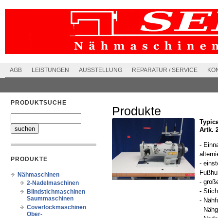
AGB
LEISTUNGEN
AUSSTELLUNG
REPARATUR / SERVICE
KO
PRODUKTSUCHE
Produkte
Typic
Artk. 
- Einn
altern
PRODUKTE
- eins
Fußhub
Nähmaschinen
- große
2-Nadelmaschinen
- Stic
Blindstichmaschinen
Saummaschinen
- Näh
Coverlockmaschinen
- Nähg
Ober-